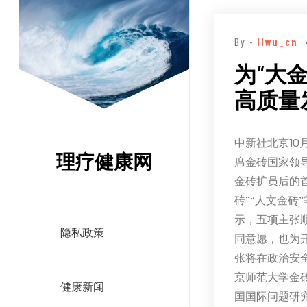
跳
至
By -
llwu_cn
正
文
为“大
高质量
中新社北京10
理疗健康网
席金砖国家领
金砖扩员后的首
砖”“人文金
示，五项主张
隐私政策
同意愿，也为
张将在政治安全
京师范大学金
健康新闻
国国际问题研