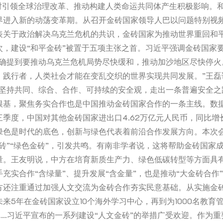
将对引领全球治理改革、推动构建人类命运共同体产生积极影响。
界进入新的动荡变革期。从召开金砖国家领导人巴以问题特别视
表关于政治解决乌克兰危机的共识，金砖国家为推动世界重回和
次，建设“和平金砖”被置于五项主张之首。习近平强调金砖国家要
明确提到要推动乌克兰危机局势尽快缓和，推动加沙地区尽快停火
、践行者，人类社会才能在变乱交织的世界实现共同发展。”王磊
于坚持共同、综合、合作、可持续的安全观，走出一条普遍安全之
根基，聚焦务实合作也是中国推动金砖国家合作的一条主线。数
季度，中国对其他金砖国家进出口4.62万亿元人民币，同比增长
绿色是时代的底色，创新与绿色代表着前沿合作发展方向。本次
砖”“绿色金砖”，引发共鸣。有南非学者说，这将帮助金砖国家
量。王友明说，中方在培育新质生产力、绿色低碳转型等方面具
充实合作“含绿量”、提升发展“含金量”，也是推动“大金砖合作
方还注重通过加强人文交流为金砖合作夯实民意基础。从实施金
来5年在金砖国家设立10个海外学习中心，再到为1000名教育
……习近平宣布的一系列建设“人文金砖”的举措广受欢迎。作为重