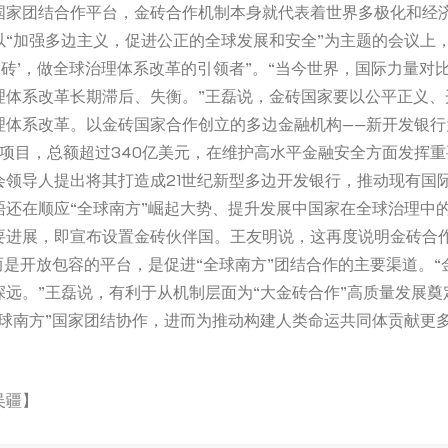
国家团结合作平台，金砖合作机制本身就代表着世界多极化和经
以“加强多边主义，促进公正的全球发展和安全”为主题的会议上
金砖’，做全球治理体系改革的引领者”。“当今世界，国际力量对
理体系改革长期滞后、失衡。”王磊说，金砖国家要以公平正义、
理体系改革。以金砖国家合作创立的多边金融机构——新开发银行
个项目，总额超过340亿美元，在维护高水平金融安全方面发挥
会领导人提出将其打造成21世纪新型多边开发银行，推动现有国
晤还在顺应“全球南方”崛起大势、提升发展中国家在全球治理中
要进展，即宣布设置金砖伙伴国。王友明说，这再度说明金砖合
而是开放包容的平台，是促进“全球南方”团结合作的主要渠道。
深远。”王磊说，有利于从机制层面为“大金砖合作”高质量发展奠
全球南方”国家团结协作，进而为推动构建人类命运共同体贡献更
吴疆】