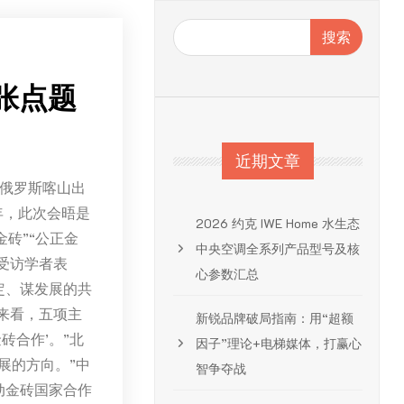
搜索
张点题
近期文章
在俄罗斯喀山出
年，此次会晤是
2026 约克 IWE Home 水生态
砖”“公正金
中央空调全系列产品型号及核
受访学者表
心参数汇总
定、谋发展的共
来看，五项主
新锐品牌破局指南：用“超额
砖合作’。”北
因子”理论+电梯媒体，打赢心
展的方向。”中
智争夺战
动金砖国家合作