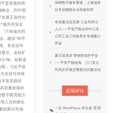
深耕数字服务赛道，上海溢策
和平是发展的前
以专业赋能企业高效转型
频峰会，到中国
平发展正道作出
冬病夏治送安康 工会关怀沁
“做共同安全
人心——平安产险台州中心支
。“只有做共同
公司工会三伏贴养生专场暖心
说，建设“和平
开诊
路。务实合作
据显示，金砖扩
夏日送清凉 警保联动护平安
5.1%。创新是
——平安产险临海、三门支公
会晤，习近平提
司同步开展交警慰问共建活动
成为支持可持续
有丰富实践经
”高质量发展的
近期评论
砖数字教育能力
管理人员和师生
发表
一位 WordPress 评论者
要的新兴市场