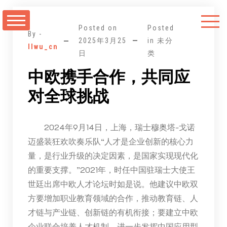
跳
至
Posted on
Posted
正
By -
2025年3月25
in 未分
llwu_cn
文
日
类
中欧携手合作，共同应
对全球挑战
2024年9月14日，上海，瑞士穆奥塔-戈诺
迈盛装狂欢吹奏乐队“人才是企业创新的核心力
量，是行业升级的决定因素，是国家实现现代化
的重要支撑。”2021年，时任中国驻瑞士大使王
世廷出席中欧人才论坛时如是说。他建议中欧双
方要增加职业教育领域的合作，推动教育链、人
才链与产业链、创新链的有机衔接；要建立中欧
企业联合培养人才机制，进一步发挥中国应用型