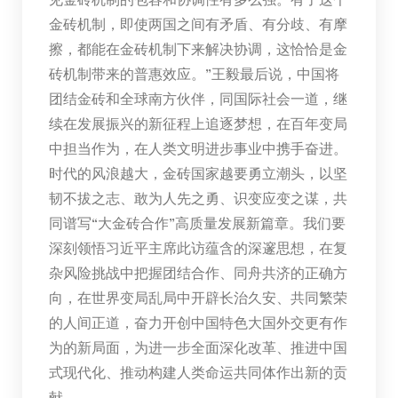
金砖机制，即使两国之间有矛盾、有分歧、有摩
擦，都能在金砖机制下来解决协调，这恰恰是金
砖机制带来的普惠效应。”王毅最后说，中国将
团结金砖和全球南方伙伴，同国际社会一道，继
续在发展振兴的新征程上追逐梦想，在百年变局
中担当作为，在人类文明进步事业中携手奋进。
时代的风浪越大，金砖国家越要勇立潮头，以坚
韧不拔之志、敢为人先之勇、识变应变之谋，共
同谱写“大金砖合作”高质量发展新篇章。我们要
深刻领悟习近平主席此访蕴含的深邃思想，在复
杂风险挑战中把握团结合作、同舟共济的正确方
向，在世界变局乱局中开辟长治久安、共同繁荣
的人间正道，奋力开创中国特色大国外交更有作
为的新局面，为进一步全面深化改革、推进中国
式现代化、推动构建人类命运共同体作出新的贡
献。