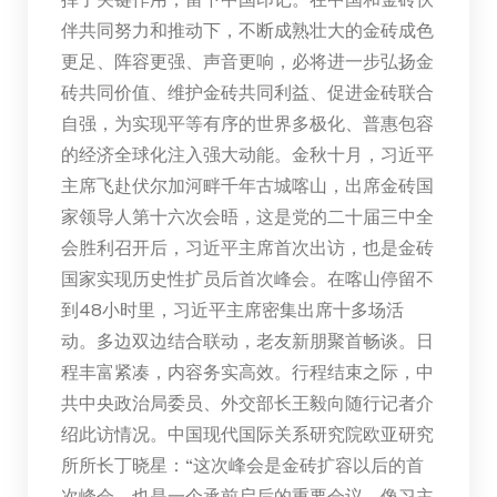
伴共同努力和推动下，不断成熟壮大的金砖成色
更足、阵容更强、声音更响，必将进一步弘扬金
砖共同价值、维护金砖共同利益、促进金砖联合
自强，为实现平等有序的世界多极化、普惠包容
的经济全球化注入强大动能。金秋十月，习近平
主席飞赴伏尔加河畔千年古城喀山，出席金砖国
家领导人第十六次会晤，这是党的二十届三中全
会胜利召开后，习近平主席首次出访，也是金砖
国家实现历史性扩员后首次峰会。在喀山停留不
到48小时里，习近平主席密集出席十多场活
动。多边双边结合联动，老友新朋聚首畅谈。日
程丰富紧凑，内容务实高效。行程结束之际，中
共中央政治局委员、外交部长王毅向随行记者介
绍此访情况。中国现代国际关系研究院欧亚研究
所所长丁晓星：“这次峰会是金砖扩容以后的首
次峰会，也是一个承前启后的重要会议。像习主