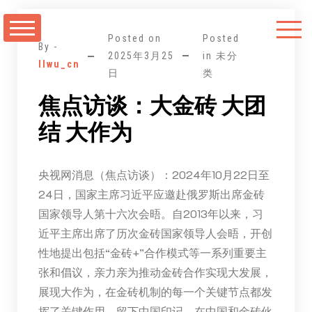
跳
至
Posted on
Posted
正
By -
2025年3月25
in 未分
llwu_cn
文
日
类
焦点访谈：大金砖 大团
结 大作为
央视网消息（焦点访谈）：2024年10月22日至
24日，国家主席习近平应邀赴俄罗斯出席金砖
国家领导人第十六次会晤。自2013年以来，习
近平主席出席了历次金砖国家领导人会晤，开创
性地提出包括“金砖+”合作模式等一系列重要主
张和倡议，亲力亲为推动金砖合作实现大发展，
展现大作为，在金砖机制的每一个关键节点都发
挥了关键作用，留下中国印记。在中国和金砖伙