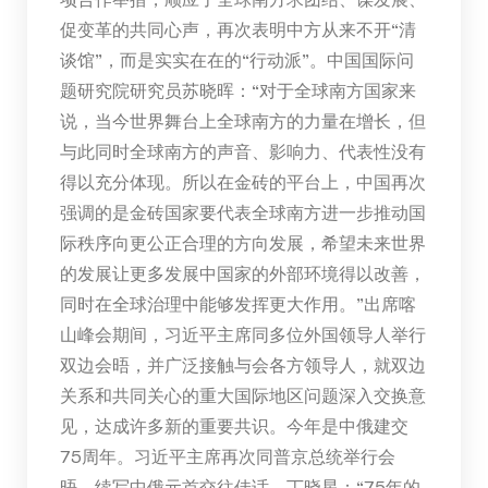
促变革的共同心声，再次表明中方从来不开“清
谈馆”，而是实实在在的“行动派”。中国国际问
题研究院研究员苏晓晖：“对于全球南方国家来
说，当今世界舞台上全球南方的力量在增长，但
与此同时全球南方的声音、影响力、代表性没有
得以充分体现。所以在金砖的平台上，中国再次
强调的是金砖国家要代表全球南方进一步推动国
际秩序向更公正合理的方向发展，希望未来世界
的发展让更多发展中国家的外部环境得以改善，
同时在全球治理中能够发挥更大作用。”出席喀
山峰会期间，习近平主席同多位外国领导人举行
双边会晤，并广泛接触与会各方领导人，就双边
关系和共同关心的重大国际地区问题深入交换意
见，达成许多新的重要共识。今年是中俄建交
75周年。习近平主席再次同普京总统举行会
晤，续写中俄元首交往佳话。丁晓星：“75年的