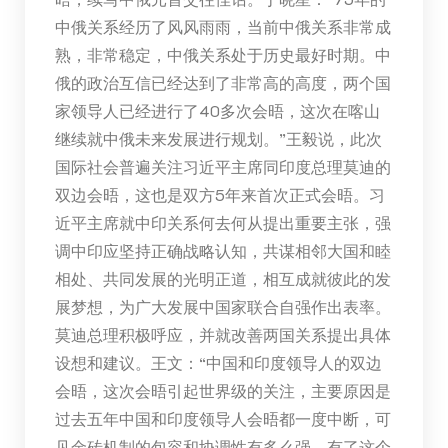
中俄关系经历了风风雨雨，当前中俄关系非常成
熟，非常稳定，中俄关系处于历史最好时期。中
俄的政治互信已经达到了非常高的高度，两个国
家领导人已经进行了40多次会晤，这次在喀山
继续就中俄未来发展进行规划。”王毅说，此次
国际社会普遍关注习近平主席同印度总理莫迪的
双边会晤，这也是双方5年来首次正式会晤。习
近平主席就中印关系何去何从提出重要主张，强
调中印应坚持正确战略认知，共谋相邻大国和睦
相处、共同发展的光明正道，相互成就彼此的发
展梦想，为广大发展中国家联合自强作出表率。
莫迪总理积极呼应，并就改善两国关系提出具体
设想和建议。王文：“中国和印度领导人的双边
会晤，这次会晤引起世界级的关注，主要原因是
过去五年中国和印度领导人会晤都一度中断，可
见金砖机制的包容和协调性有多么强。有了这个